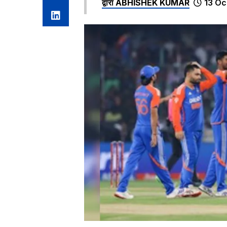
द्वारा
ABHISHEK KUMAR
13 Oc
स्थान
टीम
मैच
1
न्यूजीलैंड
4
2
भारत
8
3
ऑस्ट्रेलिया
10
4
बांग्लादेश
2
5
पाकिस्तान
5
6
वेस्टइंडीज
4
7
दक्षिण अफ्रीका
4
8
इंग्लैंड
9
9
श्रीलंका
2
घर में लगातार टेस्ट सीरीज जीत का सबसे लंबा स
टीम
सीरीज जीत
भारत
17