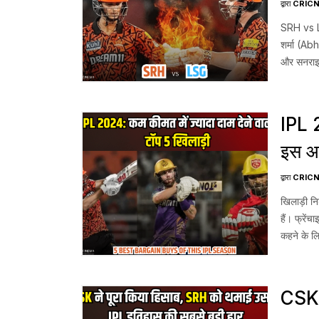
Head
द्वारा
CRIC
लखनऊ
SRH vs L
शर्मा (Ab
SRH
और सनराइजर
का पीछा कर
IPL 
इस आई
5 Be
द्वारा
CRIC
Sea
खिलाड़ी नि
हैं। फ्रेंच
कहने के ल
आईपीएल 2
CSK v