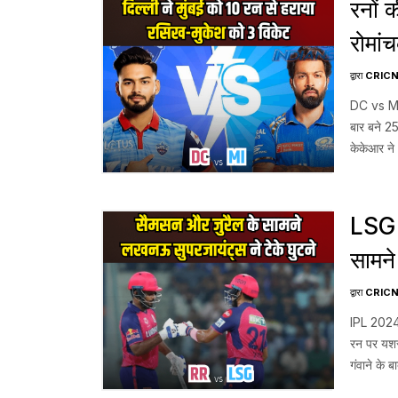
रनों 
रोमां
– DC
द्वारा
CRIC
DC vs MI –
बार बने 2
केकेआर ने
मैदान बदला
LSG 
सामने
121 र
द्वारा
CRIC
IPL 2024
रन पर यशस
गंवाने के 
जुरैल (52