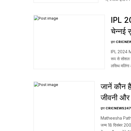
दर्ज करने के बावजू
IPL 20
चेन्नई 
ने 20 
द्वारा
CRICNE
IPL 2024 MI v
रूप से सोशल 
लसिथ मलिंगा औ
[…]...
जानें कौन ह
जीवनी और
Pathira
द्वारा
CRICNEWS247
Matheesha Pathira
जन्म 18 दिसंबर 2002 