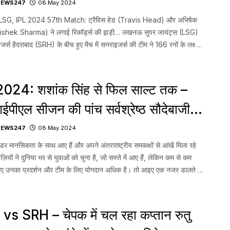
-Abhishek Sharma के तूफान में उड़ी
NEWS247
08 May 2024
 की टीम, Powerful Knock by
SG, IPL 2024 57th Match: ट्रैविस हेड (Travis Head) और अभिषेक
hishek Sharma) ने लगाई रिकॉर्ड्स की झड़ी… लखनऊ सुपर जायंट्स (LSG)
 opners
्स हैदराबाद (SRH) के बीच हुए मैच में सनराइजर्स की टीम ने 166 रनों के लक्ष्य
ते हुए सिर्फ 9.4 ओवर में इसे हासिल कर मैच जीत […]...
2024: शशांक सिंह से फिल साल्ट तक –
पीएल सीजन की पांच सर्वश्रेष्ठ सौदेबाजी –
st Bargain Buys of this IPL
NEWS247
08 May 2024
son
डर मानसिकता के साथ आए हैं और अपने अंतरराष्ट्रीय समकक्षों से आंखें मिला रहे
ाइज़ियों ने दुनिया भर से युवाओं को चुना है, जो सस्ते में आए हैं, लेकिन कम से कम
िए उनका प्रदर्शन और टीम के लिए योगदान अधिक है। तो आइए एक नजर डालते हैं
024 के […]...
s SRH – चेपक में चल रहा कप्तान रुतु