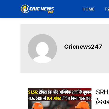
HOME
T
Cricnews247
SRH 
हैदरा