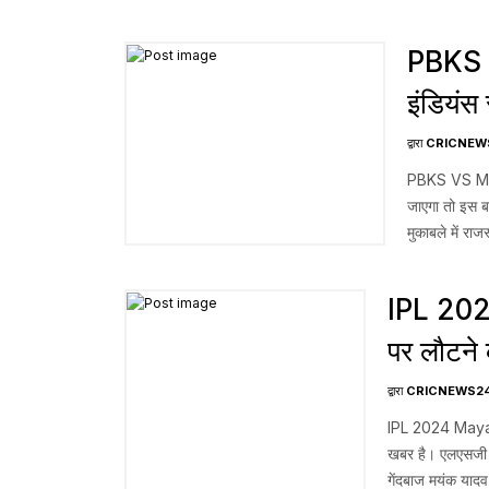
192/7 का विशाल स्
PBKS V
इंडियंस 
द्वारा
CRICNEW
PBKS VS MI IP
जाएगा तो इस ब
मुकाबले में रा
झेलनी पड़ी […]
IPL 20
पर लौटने 
द्वारा
CRICNEWS2
IPL 2024 Mayan
खबर है। एलएसजी अग
गेंदबाज मयंक यादव 