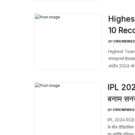
दोनों मुकाबलों में
Highes
10 Reco
10 सबसे 
द्वारा
CRICNEWS2
Highest Team S
सनराइजर्स हैदरा
अप्रैल 2024 को 
विकेट के नुकसान 
IPL 2024
बनाम सनर
आरसीबी क
द्वारा
CRICNEWS2
IPL 2024 RCB vs S
के बीच ऐतिहासिक 
गए क्योंकि इंडियन