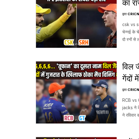
का रा
द्वारा
CRIC
csk vs srh
चेन्नई के 
दो रनों से
देशपांडे के
विल ज
गेंदो
jack
द्वारा
CRIC
RCB vs GT
jacks ने क
ने रविवार 
गुजरात टाइ