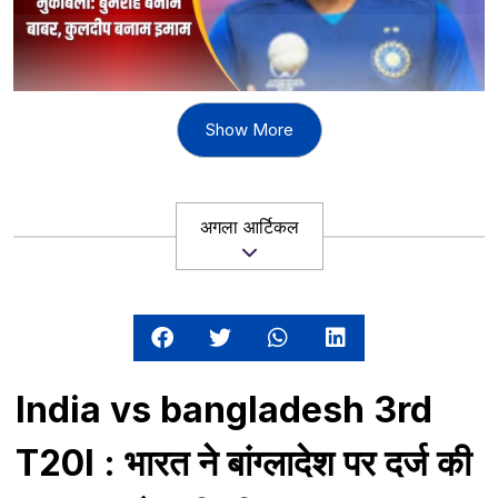
Show More
भारत और पाकिस्तान के बीच क्रिकेट मैच हमेशा ही एक महत्वपूर्ण और
रोचक रिवाइवल्री का हिस्सा रहे हैं। इस रिवाइवल्री के बीच के मैच
क्रिकेट इतिहास में सबसे प्रतिस्पर्धी और आकर्षक मैचों में से एक माने जाते
अगला आर्टिकल
हैं। इन मैचों का महत्व खासकर दो कारणों से बढ़ता है - पहला, इनके पीछे
दो देशों का राजनीतिक इतिहास है, और दूसरा, इन मैचों के बीच खिलाड़ियों
की जंग और उनकी व्यक्तिगत ग्राइंड होती है। यहां हम इस मैच की
महत्वपूर्ण बातें, हाइलाइट्स, और अक्सर पूछे जाने वाले प्रश्नों के उत्तर
देंगे। पुरी खबर जानने के लिए आगे अवश्य पढ़ें|
India vs bangladesh 3rd
हाइलाइट्स:
T20I : भारत ने बांग्लादेश पर दर्ज की
2015 में भारत बनाम पाकिस्तान की मैच की व्यूअरशिप 31.3 करोड़ से